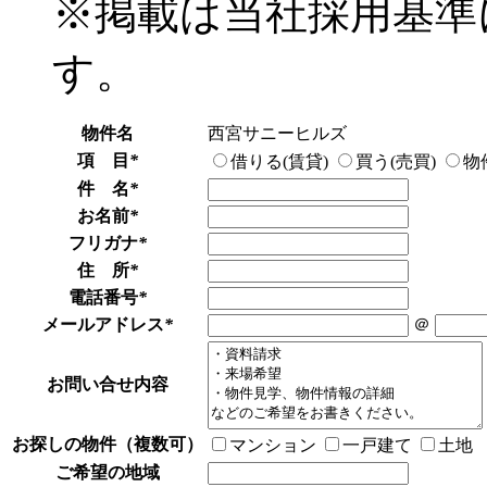
※掲載は当社採用基準
す。
物件名
西宮サニーヒルズ
項 目
*
借りる(賃貸)
買う(売買)
物
件 名
*
お名前
*
フリガナ
*
住 所
*
電話番号
*
メールアドレス
*
＠
お問い合せ内容
お探しの物件（複数可）
マンション
一戸建て
土地
ご希望の地域