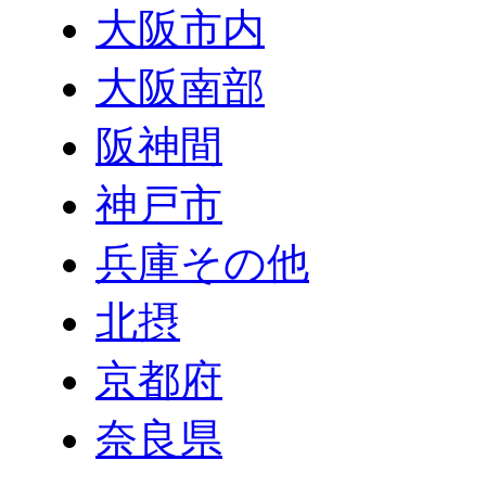
大阪市内
大阪南部
阪神間
神戸市
兵庫その他
北摂
京都府
奈良県