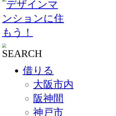
借りる
大阪市内
阪神間
神戸市