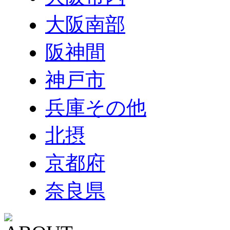
大阪南部
阪神間
神戸市
兵庫その他
北摂
京都府
奈良県